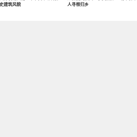
史建筑风貌
人寻根归乡