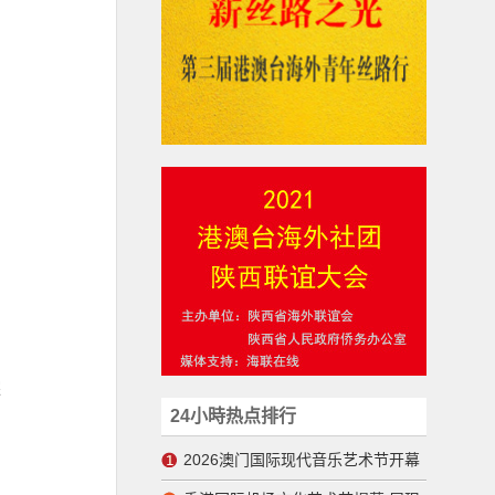
咨
华
综
24小時热点排行
党
信
2026澳门国际现代音乐艺术节开幕