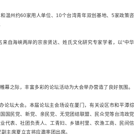
温州约60家用人单位、10个台湾青年双创基地、5家政策
；
来自海峡两岸的宗亲贤达、姓氏文化研究专家学者，以“中
；
幕之际，丰富多彩的论坛活动为大会举办营造了良好氛围。
办论坛大会。本届论坛主会场设在厦门，有关设区市和平潭
中国国民党、新党、亲民党、无党团结联盟、民众党等台湾政
行业代表、社团负责人、工青妇、乡镇村里、农渔工商、民间
民党副主席夏立言将应邀率团出席。