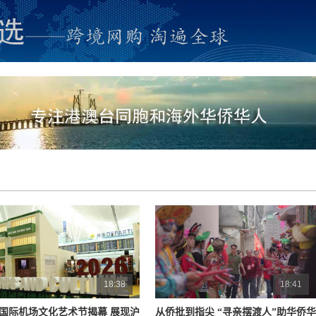
18:38
18:41
国际机场文化艺术节揭幕 展现沪
从侨批到指尖 “寻亲摆渡人”助华侨华