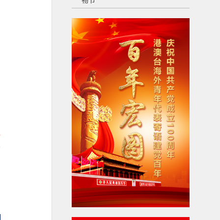
物节”
，
长
3