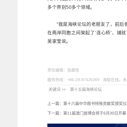
多个界别50多个领域。
“我是海峡论坛的老朋友了，前后参加
在两岸同胞之间架起了‘连心桥’、铺就
吴家莹说。
责任编辑：张晨悦
服务热线：+86-29-87426369 海联在线
关键词 >>
第十五届海峡论坛
上一篇：
第十六届中华图书特殊贡献奖颁奖仪
下一篇：
第11届澳门旅博会将于6月30日开幕