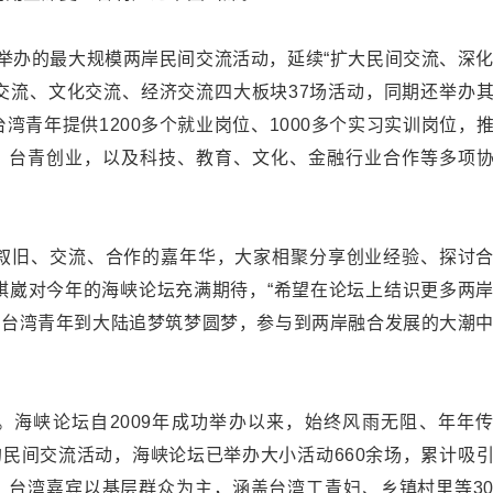
举办的最大规模两岸民间交流活动，延续“扩大民间交流、深
交流、文化交流、经济交流四大板块37场活动，同期还举办
台湾青年提供1200多个就业岗位、1000多个实习实训岗位，
、台青创业，以及科技、教育、文化、金融行业合作等多项
旧、交流、合作的嘉年华，大家相聚分享创业经验、探讨
棋崴对今年的海峡论坛充满期待，“希望在论坛上结识更多两
多台湾青年到大陆追梦筑梦圆梦，参与到两岸融合发展的大潮
峡论坛自2009年成功举办以来，始终风雨无阻、年年
民间交流活动，海峡论坛已举办大小活动660余场，累计吸
，台湾嘉宾以基层群众为主，涵盖台湾工青妇、乡镇村里等3