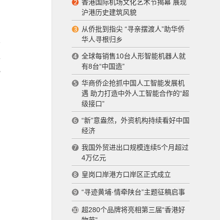
香港国际机场文化艺术节揭幕 展现
沪港历史建筑风貌
化
从侨批到指尖 “寻亲摆渡人”助华侨
华人寻根归乡
其
推
全球每销售10台人形智能机器人就
有8台“中国造”
协
华商侨企抢抓中国人工智能发展机
遇 助力打造中外人工智能合作的“超
级接口”
合
“新”意盎然，外资机构持续看好中国
岸
经济
中
我国外贸进出口规模连续5个月超过
4万亿元
皇岗口岸港方口岸区正式成立
传
“寻迹黄埔·情牵陕台”主题征稿启事
引
超280个品牌将亮相第三届“香港好
0